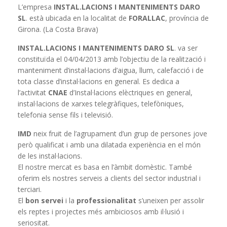
L’empresa
INSTAL.LACIONS I MANTENIMENTS DARO
SL
. està ubicada en la localitat de
FORALLAC
, província de
Girona. (La Costa Brava)
INSTAL.LACIONS I MANTENIMENTS DARO SL
. va ser
constituïda el 04/04/2013 amb l’objectiu de la realització i
manteniment d’instal·lacions d’aigua, llum, calefacció i de
tota classe d’instal·lacions en general. Es dedica a
l’activitat
CNAE
d’Instal·lacions elèctriques en general,
instal·lacions de xarxes telegràfiques, telefòniques,
telefonia sense fils i televisió.
IMD
neix fruit de l’agrupament d’un grup de persones jove
però qualificat i amb una dilatada experiència en el món
de les instal·lacions.
El nostre mercat es basa en l’àmbit domèstic. També
oferim els nostres serveis a clients del sector industrial i
terciari.
El
bon servei
i la
professionalitat
s’uneixen per assolir
els reptes i projectes més ambiciosos amb il·lusió i
seriositat.