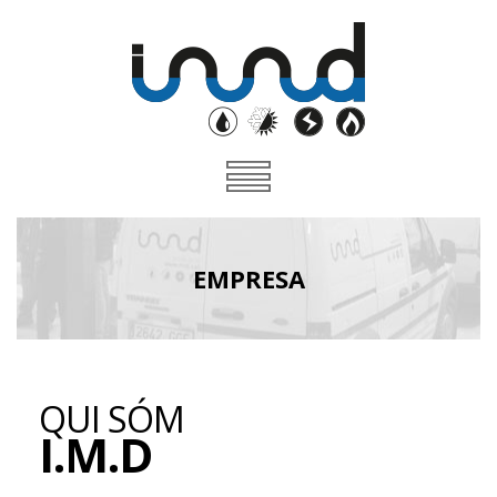
EMPRESA
QUI SÓM
I.M.D